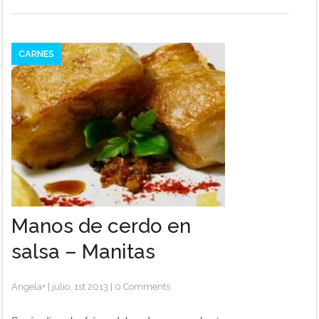
CARNES
Manos de cerdo en
salsa – Manitas
Angela
+
|
julio, 1st 2013
|
0 Comments