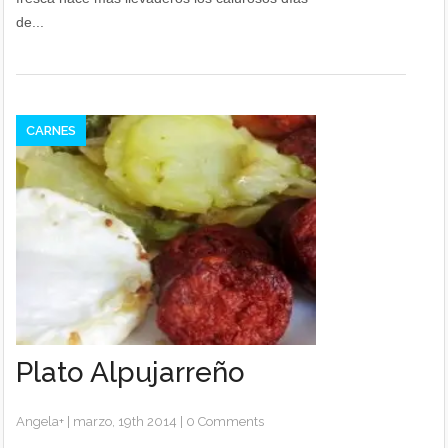
de...
CARNES
Plato Alpujarreño
Angela
+
|
marzo, 19th 2014
|
0 Comments