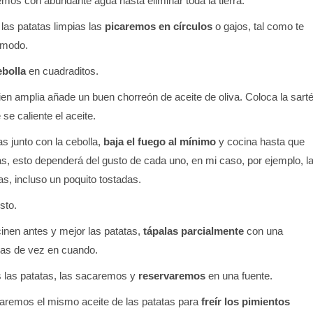
mos con abundante agua hasta eliminar toda la tierra.
las patatas limpias las
picaremos en círculos
o gajos, tal como te
ómodo.
ebolla
en cuadraditos.
ien amplia añade un buen chorreón de aceite de oliva. Coloca la sart
 se caliente el aceite.
s junto con la cebolla,
baja el fuego al mínimo
y cocina hasta que
, esto dependerá del gusto de cada uno, en mi caso, por ejemplo, l
s, incluso un poquito tostadas.
sto.
inen antes y mejor las patatas,
tápalas parcialmente
con una
as de vez en cuando.
 las patatas, las sacaremos y
reservaremos
en una fuente.
remos el mismo aceite de las patatas para
freír los pimientos