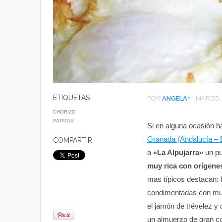
ETIQUETAS
POR
ANGELA
+
-
MARZO, 
CHORIZO
PATATAS
Si en alguna ocasión ha
Granada (Andalucía – 
COMPARTIR
a
«La Alpujarra»
un pu
muy rica con orígene
mas típicos destacan: 
condimentadas con muc
el jamón de trévelez y
un almuerzo de gran co