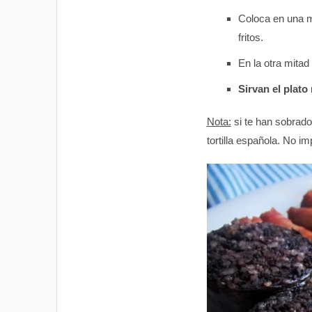
Coloca en una m
fritos.
En la otra mitad 
Sirvan el plato
Nota:
si te han sobrad
tortilla española. No im