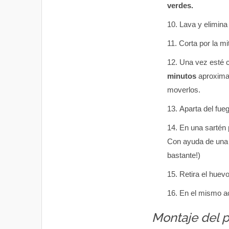
verdes.
Lava y elimina 
Corta por la mi
Una vez esté c
minutos
aproximad
moverlos.
Aparta del fue
En una sartén 
Con ayuda de una r
bastante!)
Retira el huevo
En el mismo ac
Montaje del p