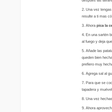
después las lavare
Una vez tengas 
resulte a ti mas c
Ahora
pica la c
En una sartén b
al fuego y deja que
Añade las patata
queden bien hechas
prefiero muy hecha
Agrega sal al gu
Para que se coc
tapadera y muével
Una vez hechas
Ahora aprovecha