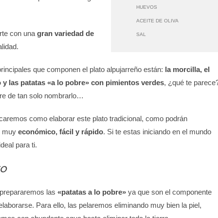
HUEVOS
ACEITE DE OLIVA
rte con una
gran variedad de
SAL
lidad.
principales que componen el plato alpujarreño están:
la morcilla, el
o y las patatas «a lo pobre» con pimientos verdes
, ¿qué te parece?
e de tan solo nombrarlo…
icaremos como elaborar este plato tradicional, como podrán
s muy
económico, fácil y rápido
. Si te estas iniciando en el mundo
deal para ti.
o
 prepararemos las
«patatas a lo pobre»
ya que son el componente
laborarse. Para ello, las pelaremos eliminando muy bien la piel,