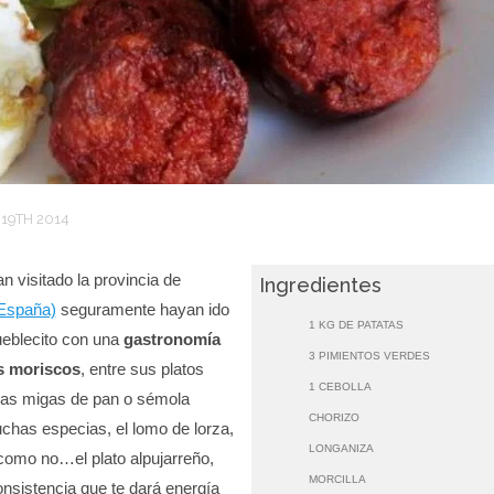
19TH 2014
n visitado la provincia de
Ingredientes
España)
seguramente hayan ido
1 KG DE PATATAS
eblecito con una
gastronomía
3 PIMIENTOS VERDES
s moriscos
, entre sus platos
1 CEBOLLA
las migas de pan o sémola
CHORIZO
has especias, el lomo de lorza,
LONGANIZA
 como no…el plato alpujarreño,
MORCILLA
nsistencia que te dará energía