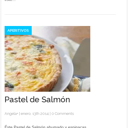
APERITIVOS
Pastel de Salmón
Angela
+
|
enero, 13th 2014
|
0 Comments
Éste Pastel de Salmón ahumado y espinacas