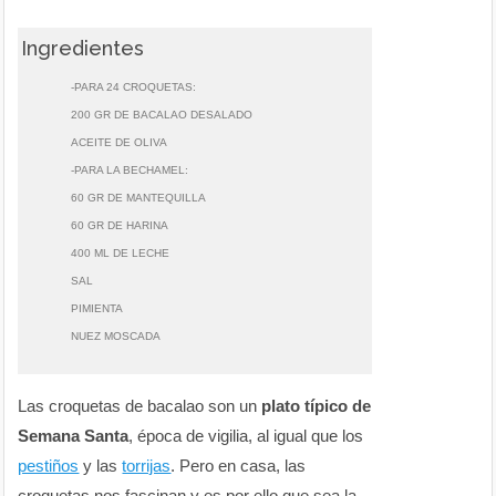
Ingredientes
-PARA 24 CROQUETAS:
200 GR DE BACALAO DESALADO
ACEITE DE OLIVA
-PARA LA BECHAMEL:
60 GR DE MANTEQUILLA
60 GR DE HARINA
400 ML DE LECHE
SAL
PIMIENTA
NUEZ MOSCADA
Las croquetas de bacalao son un
plato típico de
Semana Santa
, época de vigilia, al igual que los
pestiños
y las
torrijas
. Pero en casa, las
croquetas nos fascinan y es por ello que sea la