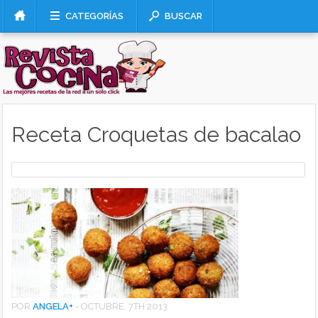
CATEGORÍAS
BUSCAR
Receta Croquetas de bacalao
POR
ANGELA
+
-
OCTUBRE, 7TH 2013