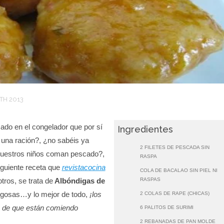
TH 2013
ado en el congelador que por sí
Ingredientes
i una ración?, ¿no sabéis ya
2 FILETES DE PESCADA SIN
uestros niños coman pescado?,
RASPA
iguiente receta que
revistacocina
COLA DE BACALAO SIN PIEL NI
tros, se trata de
Albóndigas de
RASPAS
jugosas…y lo mejor de todo,
¡los
2 COLAS DE RAPE (CHICAS)
a de que están comiendo
6 PALITOS DE SURIMI
2 REBANADAS DE PAN MOLDE