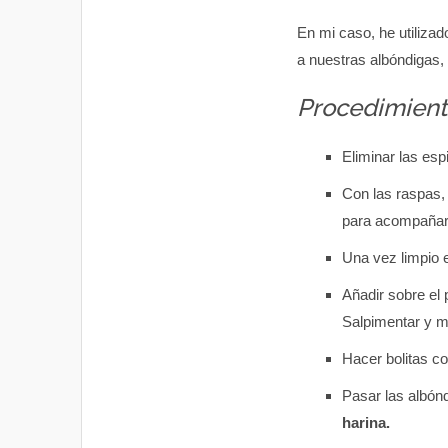
En mi caso, he utilizad
a nuestras albóndigas, 
Procedimient
Eliminar las esp
Con las raspas,
para acompañar 
Una vez limpio 
Añadir sobre el
Salpimentar y m
Hacer bolitas c
Pasar las albónd
harina.