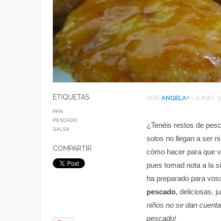
ETIQUETAS
POR
ANGELA
+
-
JUNIO, 9
PAN
PESCADO
¿Tenéis restos de pesc
SALSA
solos no llegan a ser n
COMPARTIR
cómo hacer para que v
pues tomad nota a la s
ha preparado para voso
pescado
, deliciosas, 
niños no se dan cuent
pescado!