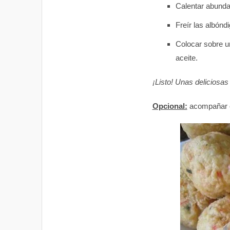
Calentar abundan
Freír las albón
Colocar sobre u
aceite.
¡Listo! Unas deliciosa
Opcional:
acompañar c