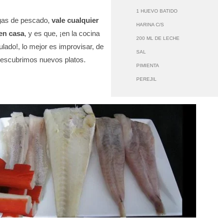
1 HUEVO BATIDO
igas de pescado,
vale cualquier
HARINA C/S
en casa
, y es que, ¡en la cocina
200 ML DE LECHE
lado!, lo mejor es improvisar, de
SAL
escubrimos nuevos platos.
PIMIENTA
PEREJIL