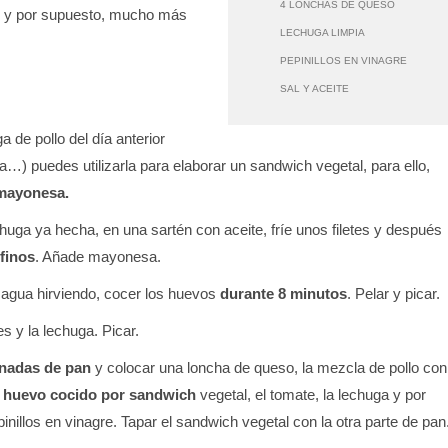
4 LONCHAS DE QUESO
y por supuesto, mucho más
LECHUGA LIMPIA
PEPINILLOS EN VINAGRE
SAL Y ACEITE
a de pollo del día anterior
ta…) puedes utilizarla para elaborar un sandwich vegetal, para ello,
 mayonesa.
huga ya hecha, en una sartén con aceite, fríe unos filetes y después
 finos
. Añade mayonesa.
agua hirviendo, cocer los huevos
durante 8 minutos
. Pelar y picar.
s y la lechuga. Picar.
anadas de pan
y colocar una loncha de queso, la mezcla de pollo con
 huevo cocido por sandwich
vegetal, el tomate, la lechuga y por
pinillos en vinagre. Tapar el sandwich vegetal con la otra parte de pan