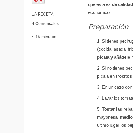
que ésta es
de calidad
económico.
LA RECETA
4 Comensales
Preparación
~ 15 minutos
Si tienes pechug
(cocida, asada, fri
pícala y añádele
Si no tienes pec
pícala en
trocitos
En un cazo con 
Lavar los tomate
Tostar las reb
mayonesa,
medio
último lugar los pe