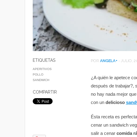
ETIQUETAS
POR
ANGELA
+
-
JULIO, 2
APERITIVOS
POLLO
¿A quién le apetece co
SANDWICH
después de trabajar?, 
COMPARTIR
no hay nada mejor que r
con un
delicioso
sand
Ésta receta es perfect
cenar un sandwich vege
salir a cenar
comida r