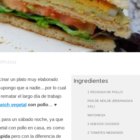
0TH 2013
cinar un plato muy elaborado
Ingredientes
supongo que a nadie…por lo cual
1 PECHUGA DE POLLO
ematar el largo día de trabajo
PAN DE MOLDE (REBANADAS
wich vegetal
con pollo
… ♥
XXL)
MAYONESA
a para un sábado noche, ya que
2 HUEVOS COCIDOS
tal con pollo en casa, es como
2 TOMATES MEDIANOS
ápida
pero con la diferencia de