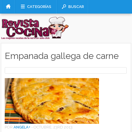
CATEGORÍAS
BUSCAR
Empanada gallega de carne
POR
ANGELA
+
-
OCTUBRE, 23RD 2013