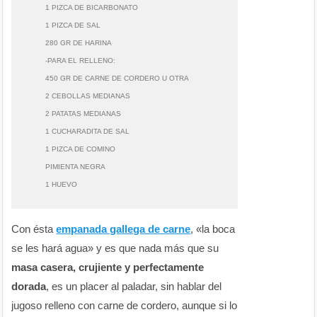
1 PIZCA DE BICARBONATO
1 PIZCA DE SAL
280 GR DE HARINA
-PARA EL RELLENO:
450 GR DE CARNE DE CORDERO U OTRA
2 CEBOLLAS MEDIANAS
2 PATATAS MEDIANAS
1 CUCHARADITA DE SAL
1 PIZCA DE COMINO
PIMIENTA NEGRA
1 HUEVO
Con ésta
empanada gallega de carne
, «la boca
se les hará agua» y es que nada más que su
masa casera, crujiente y perfectamente
dorada
, es un placer al paladar, sin hablar del
jugoso relleno con carne de cordero, aunque si lo