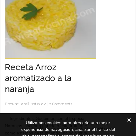
Receta Arroz
aromatizado a la
naranja
Brown
+
|
abril, 1st 2012
|
0 Comments
Ingredientes: Seguimos con el Especial
Utilizamos cookies para ofrecerle una mejor
Naranjas, sacando partido a esta fruta que,
experiencia de navegación, analizar el tráfico del
como estamos descubriendo, no sólo sirve