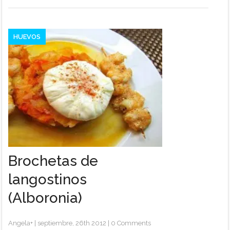
HUEVOS
Brochetas de
langostinos
(Alboronia)
Angela
+
|
septiembre, 26th 2012
|
0 Comments