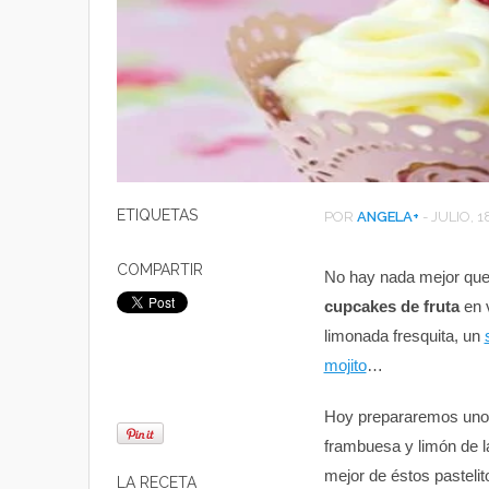
ETIQUETAS
POR
ANGELA
+
-
JULIO, 1
COMPARTIR
No hay nada mejor que
cupcakes de fruta
en 
limonada fresquita, un
mojito
…
Hoy prepararemos unos
frambuesa y limón de 
mejor de éstos pasteli
LA RECETA