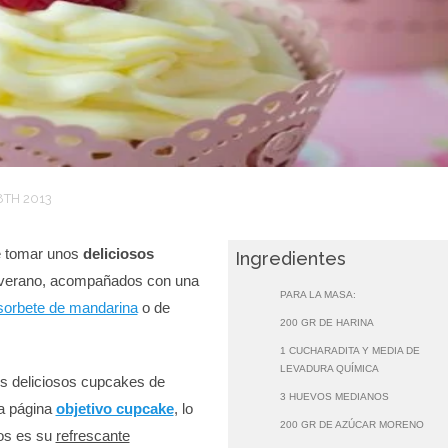
8TH 2013
 tomar unos
deliciosos
Ingredientes
verano, acompañados con una
PARA LA MASA:
sorbete de mandarina
o de
200 GR DE HARINA
1 CUCHARADITA Y MEDIA DE
LEVADURA QUÍMICA
 deliciosos cupcakes de
3 HUEVOS MEDIANOS
la página
objetivo cupcake
, lo
200 GR DE AZÚCAR MORENO
tos es su
refrescante