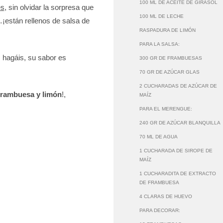
100 ML DE ACEITE DE GIRASOL
es
, sin olvidar la sorpresa que
100 ML DE LECHE
…¡están rellenos de salsa de
RASPADURA DE LIMÓN
PARA LA SALSA:
 hagáis, su sabor es
300 GR DE FRAMBUESAS
70 GR DE AZÚCAR GLAS
2 CUCHARADAS DE AZÚCAR DE
frambuesa y limón
!,
MAÍZ
PARA EL MERENGUE:
240 GR DE AZÚCAR BLANQUILLA
70 ML DE AGUA
1 CUCHARADA DE SIROPE DE
MAÍZ
1 CUCHARADITA DE EXTRACTO
DE FRAMBUESA
4 CLARAS DE HUEVO
PARA DECORAR: