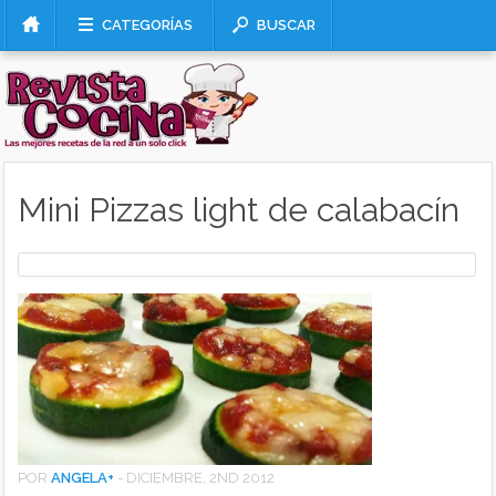
CATEGORÍAS
BUSCAR
Mini Pizzas light de calabacín
POR
ANGELA
+
-
DICIEMBRE, 2ND 2012