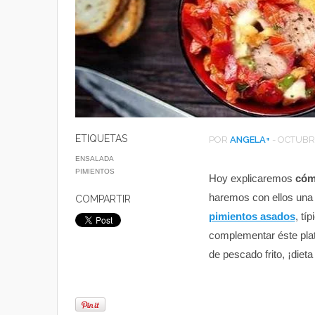
ETIQUETAS
POR
ANGELA
+
-
OCTUBRE
ENSALADA
PIMIENTOS
Hoy explicaremos
cóm
haremos con ellos un
COMPARTIR
pimientos asados
, tí
complementar éste pla
de pescado frito, ¡diet