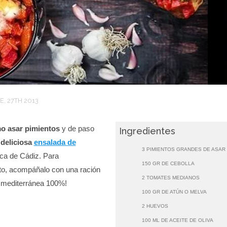
, 27TH 2013
o asar pimientos
y de paso
Ingredientes
a
deliciosa
ensalada de
3 PIMIENTOS GRANDES DE ASAR
pica de Cádiz. Para
150 GR DE CEBOLLA
to, acompáñalo con una ración
2 TOMATES MEDIANOS
a mediterránea 100%!
100 GR DE ATÚN O MELVA
2 HUEVOS
100 ML DE ACEITE DE OLIVA