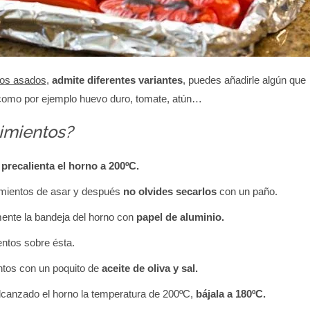
tos asados
,
admite diferentes
variantes
, puedes añadirle algún que
, como por ejemplo huevo duro, tomate, atún…
imientos?
,
precalienta el horno a 200ºC.
imientos de asar y después
no olvides secarlos
con un paño.
nte la bandeja del horno con
papel de aluminio.
entos sobre ésta.
ntos con un poquito de
aceite de oliva y sal.
canzado el horno la temperatura de 200ºC,
bájala a 180ºC.