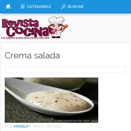
CATEGORÍAS
BUSCAR
Crema salada
POR
ANGELA
+
-
MAYO, 1ST 2012