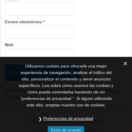
Correo electrónico
*
Web
Utilizamos cookies para ofrecerle una mejor
experiencia de navegación, analizar el tráfico del
sitio, personalizar el contenido y servir anuncios
específicos. Lea sobre cómo usamos las cookies y
Este sitio usa Akismet para reducir el spam.
Aprende cómo se
cómo puede controlarlas haciendo clic en
procesan los datos de tus comentarios.
"preferencias de privacidad ". Si sigues utilizando
este sitio, aceptas nuestro uso de cookies.
Preferencias de privacidad
Envíanos tu receta
Contactar
© Todos los derechos reservados.
Google+
Estoy de acuerdo