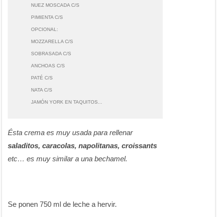
NUEZ MOSCADA C/S
PIMIENTA C/S
OPCIONAL:
MOZZARELLA C/S
SOBRASADA C/S
ANCHOAS C/S
PATÉ C/S
NATA C/S
JAMÓN YORK EN TAQUITOS...
Ésta crema es muy usada para rellenar
saladitos, caracolas, napolitanas, croissants
etc… es muy similar a una bechamel.
Se ponen 750 ml de leche a hervir.