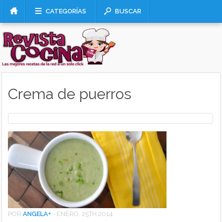
CATEGORÍAS
BUSCAR
Crema de puerros
POR
ANGELA
+
-
ENERO, 25TH 2014